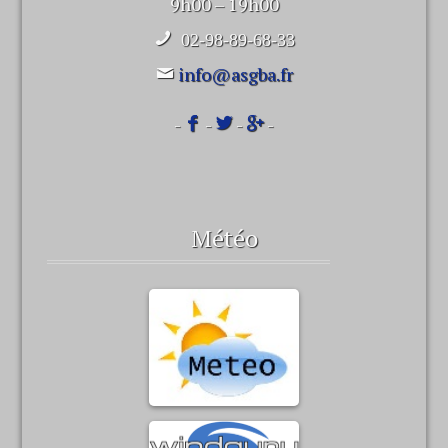
9h00 – 19h00
02-98-89-68-33
info@asgba.fr
-
-
-
-
Météo