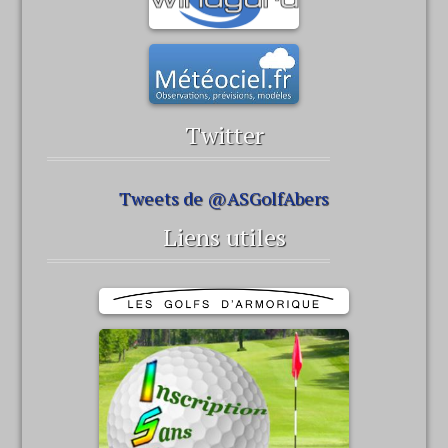
Twitter
Tweets de @ASGolfAbers
Liens utiles