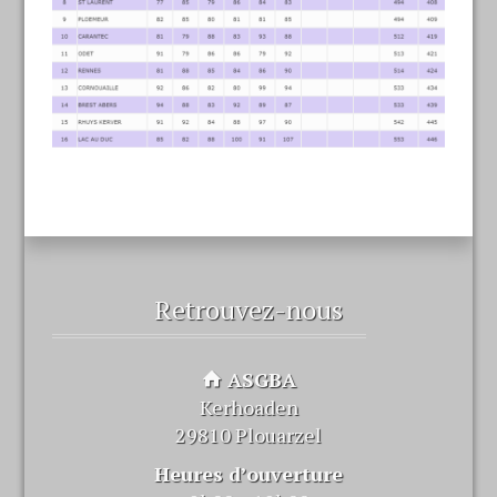
Retrouvez-nous
ASGBA
Kerhoaden
29810 Plouarzel
Heures d’ouverture