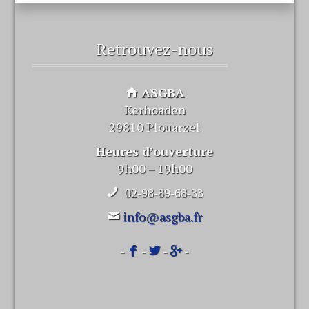
Retrouvez-nous
ASGBA
Kerhoaden
29810 Plouarzel
Heures d’ouverture
9h00 – 19h00
02-98-89-68-33
info@asgba.fr
-
-
-
-