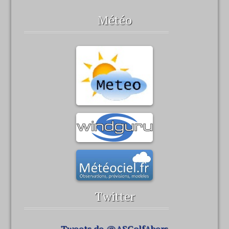
Météo
Twitter
Tweets de @ASGolfAbers