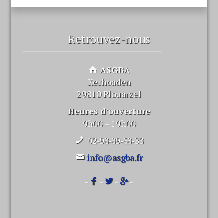
Retrouvez-nous
ASGBA
Kerhoaden
29810 Plouarzel
Heures d’ouverture
9h00 – 19h00
02-98-89-68-33
info@asgba.fr
-
-
-
-