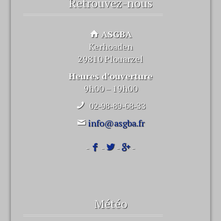
Retrouvez-nous
ASGBA
Kerhoaden
29810 Plouarzel
Heures d’ouverture
9h00 – 19h00
02-98-89-68-33
info@asgba.fr
-
-
-
-
Météo