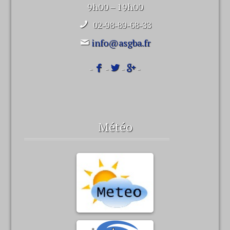
9h00 – 19h00
02-98-89-68-33
info@asgba.fr
-
-
-
-
Météo