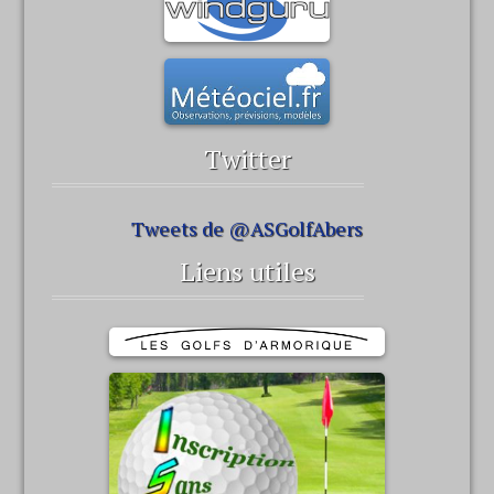
Twitter
Tweets de @ASGolfAbers
Liens utiles