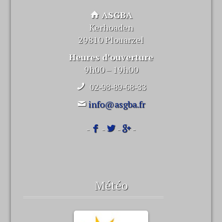
ASGBA
Kerhoaden
29810 Plouarzel
Heures d’ouverture
9h00 – 19h00
02-98-89-68-33
info@asgba.fr
-
-
-
-
Météo