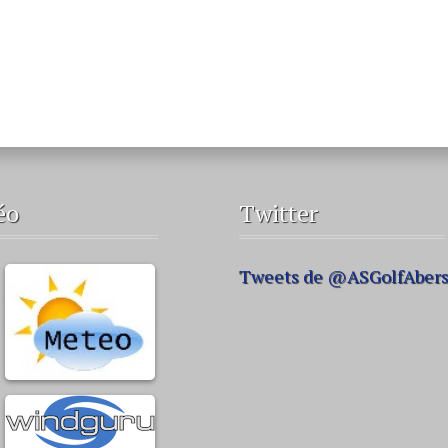
éo
Twitter
Tweets de @ASGolfAber