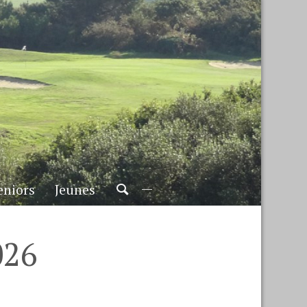
eniors
Jeunes
026