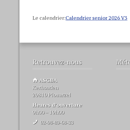
Le calendrier:
Calendrier senior 2026 V3
Retrouvez-nous
Mét
ASGBA
Kerhoaden
29810 Plouarzel
Heures d’ouverture
9h00 – 19h00
02-98-89-68-33