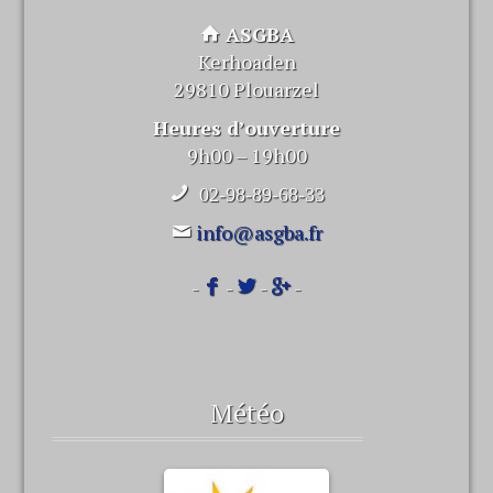
ASGBA
Kerhoaden
29810 Plouarzel
Heures d’ouverture
9h00 – 19h00
02-98-89-68-33
info@asgba.fr
-
-
-
-
Météo