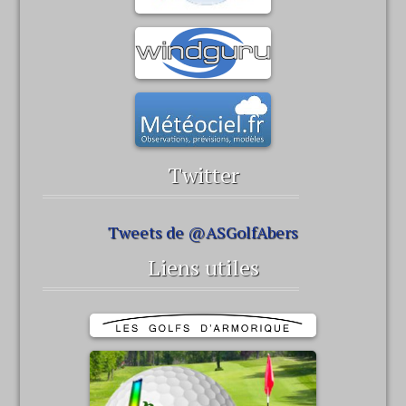
Twitter
Tweets de @ASGolfAbers
Liens utiles