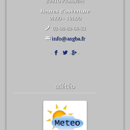
29810 Plouarzel
Heures d’ouverture
9h00 – 19h00
02-98-89-68-33
info@asgba.fr
-
-
-
-
Météo