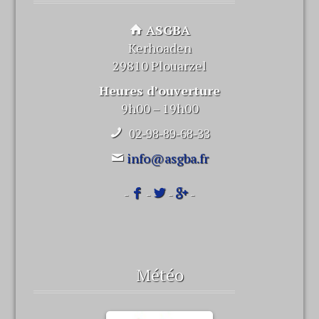
ASGBA
Kerhoaden
29810 Plouarzel
Heures d’ouverture
9h00 – 19h00
02-98-89-68-33
info@asgba.fr
-
-
-
-
Météo