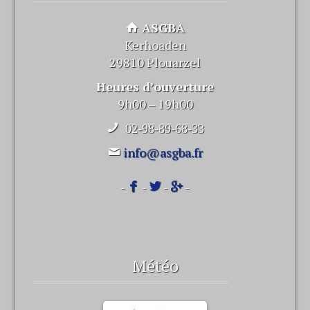
ASGBA
Kerhoaden
29810 Plouarzel
Heures d’ouverture
9h00 – 19h00
02-98-89-68-33
info@asgba.fr
-
-
-
-
Météo