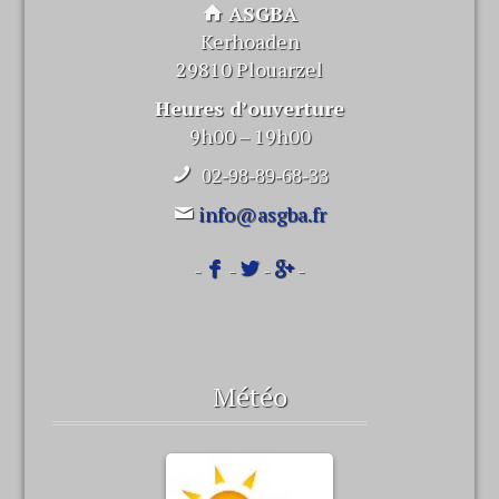
ASGBA
Kerhoaden
29810 Plouarzel
Heures d’ouverture
9h00 – 19h00
02-98-89-68-33
info@asgba.fr
-
-
-
-
Météo