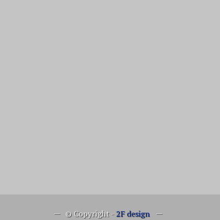
© Copyright -
2F design