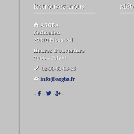
Retrouvez-nous
Mét
ASGBA
Kerhoaden
29810 Plouarzel
Heures d’ouverture
9h00 – 19h00
02-98-89-68-33
info@asgba.fr
-
-
-
-