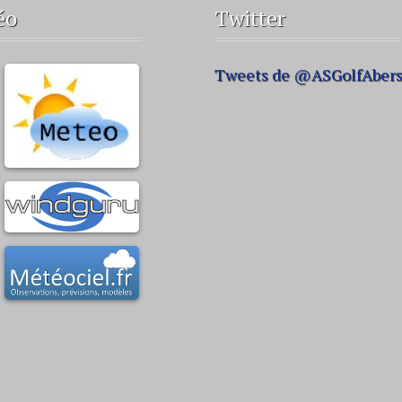
éo
Twitter
Tweets de @ASGolfAber