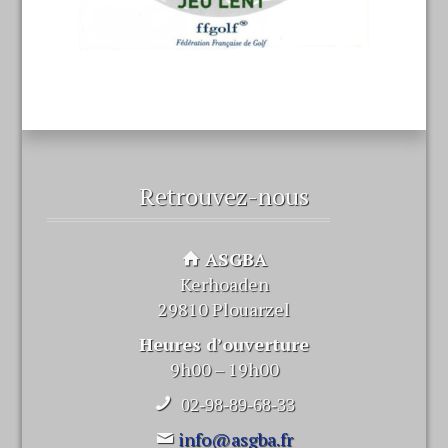
Retrouvez-nous
ASGBA
Kerhoaden
29810 Plouarzel
Heures d’ouverture
9h00 – 19h00
02-98-89-68-33
info@asgba.fr