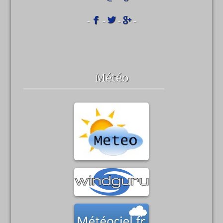
-
-
-
-
Météo