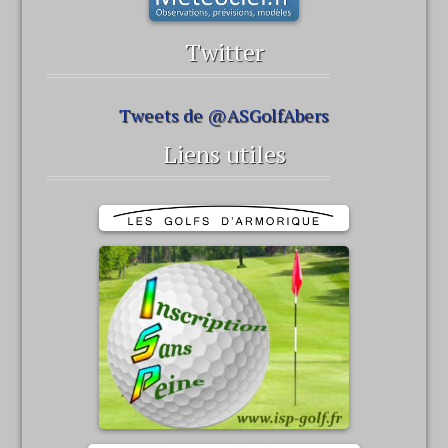
Twitter
Tweets de @ASGolfAbers
Liens utiles