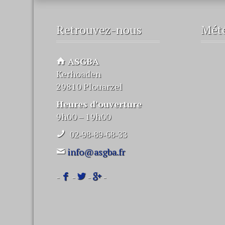
Retrouvez-nous
Mét
ASGBA
Kerhoaden
29810 Plouarzel
Heures d’ouverture
9h00 – 19h00
02-98-89-68-33
info@asgba.fr
-
-
-
-