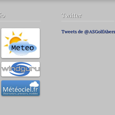
éo
Twitter
Tweets de @ASGolfAber