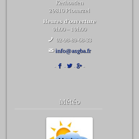
Kerhoaden
29810 Plouarzel
Heures d’ouverture
9h00 – 19h00
02-98-89-68-33
info@asgba.fr
-
-
-
-
Météo