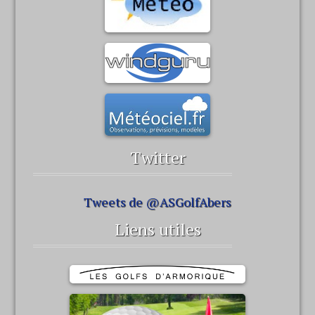
Twitter
Tweets de @ASGolfAbers
Liens utiles