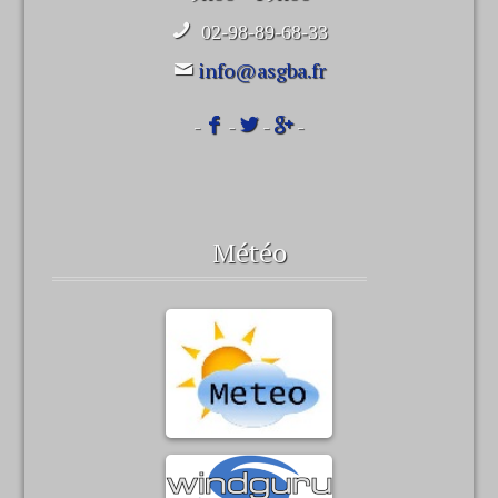
02-98-89-68-33
info@asgba.fr
-
-
-
-
Météo