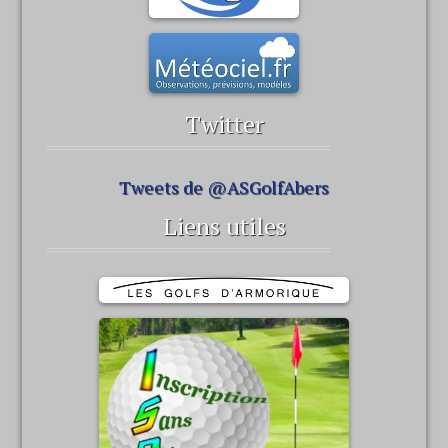
Twitter
Tweets de @ASGolfAbers
Liens utiles