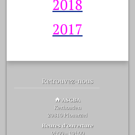
2018
2017
Retrouvez-nous
ASGBA
Kerhoaden
29810 Plouarzel
Heures d’ouverture
9h00 – 19h00