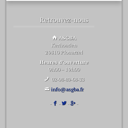
Retrouvez-nous
ASGBA
Kerhoaden
29810 Plouarzel
Heures d’ouverture
9h00 – 19h00
02-98-89-68-33
info@asgba.fr
-
-
-
-