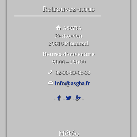
Retrouvez-nous
ASGBA
Kerhoaden
29810 Plouarzel
Heures d’ouverture
9h00 – 19h00
02-98-89-68-33
info@asgba.fr
-
-
-
-
Météo