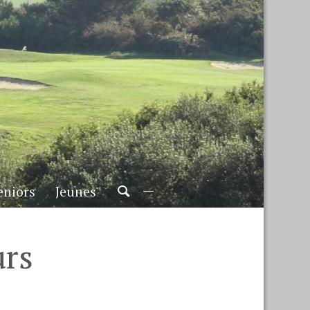
eniors
Jeunes
urs