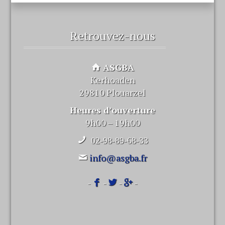
Retrouvez-nous
ASGBA
Kerhoaden
29810 Plouarzel
Heures d’ouverture
9h00 – 19h00
02-98-89-68-33
info@asgba.fr
-
-
-
-