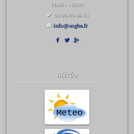
9h00 – 19h00
02-98-89-68-33
info@asgba.fr
-
-
-
-
Météo