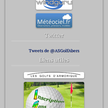
Twitter
Tweets de @ASGolfAbers
Liens utiles