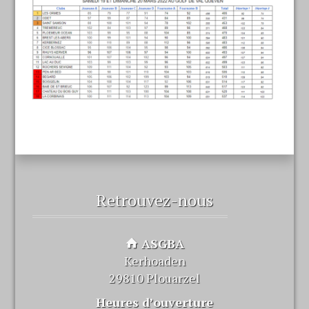
Retrouvez-nous
ASGBA
Kerhoaden
29810 Plouarzel
Heures d’ouverture