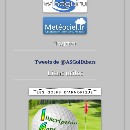
Twitter
Tweets de @ASGolfAbers
Liens utiles