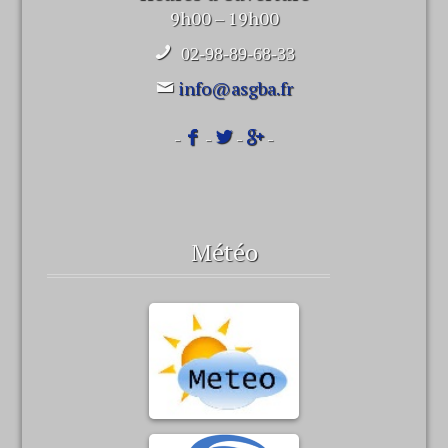
9h00 – 19h00
02-98-89-68-33
info@asgba.fr
-
-
-
-
Météo